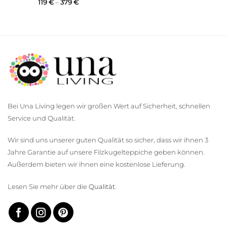
Price
119
€
–
379
€
range:
119 €
through
379 €
Bei Una Living legen wir großen Wert auf Sicherheit, schnellen
Service und Qualität.
Wir sind uns unserer guten Qualität so sicher, dass wir ihnen 3
Jahre Garantie auf unsere Filzkugelteppiche geben können.
Außerdem bieten wir ihnen eine kostenlose Lieferung.
Lesen Sie mehr über die
Qualität
.