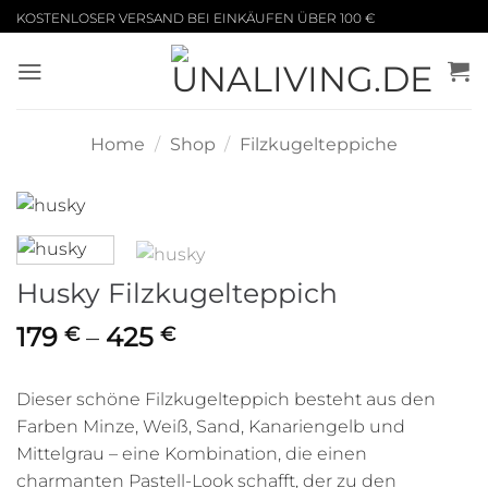
Zum
KOSTENLOSER VERSAND BEI EINKÄUFEN ÜBER 100 €
Inhalt
springen
Home
/
Shop
/
Filzkugelteppiche
Husky Filzkugelteppich
Price
179
–
425
€
€
range:
179 €
Dieser schöne Filzkugelteppich besteht aus den
through
Farben Minze, Weiß, Sand, Kanariengelb und
425 €
Mittelgrau – eine Kombination, die einen
charmanten Pastell-Look schafft, der zu den