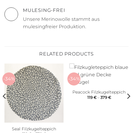
MULESING-FREI
Unsere Merinowolle stammt aus
mulesingfreier Produktion.
RELATED PRODUCTS
-34%
-34%
Peacock Filzkugelteppich
Price
119
€
–
379
€
range:
119 €
through
379 €
Seal Filzkugelteppich