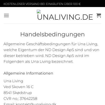
Zum
KOSTENLOSER VERSAND BEI EINKÄUFEN ÜBER 100 €
Inhalt
springen
Handelsbedingungen
Allgemeine Geschäftsbedingungen für Una Living,
welche Eigentum der ND Design ApS sind und von
dieser betrieben wird. ND Design ApS wird im
Folgenden als Una Living bezeichnet.
Allgemeine Informationen
Una Living
Ved Skoven 16 C
8541 Skødstrup
CVR no.: 37642258
Email:
kontakt@unaliving.dk